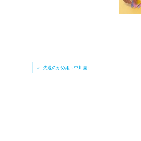
先週のかめ組～中川園～