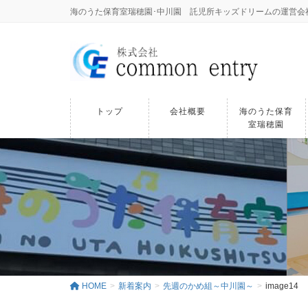
海のうた保育室瑞穂園･中川園 託児所キッズドリームの運営会社｜株式
トップ
会社概要
海のうた保育
室瑞穂園
HOME
新着案内
先週のかめ組～中川園～
image14