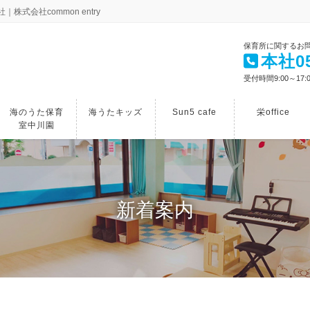
会社common entry
保育所に関するお
本社05
受付時間9:00～17:
海のうた保育
海うたキッズ
Sun5 cafe
栄office
室中川園
新着案内