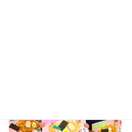
具材も自分で麺の上にの・せ・て…
じゃじゃーん！！
特製ラーメンの出来上がりです♬