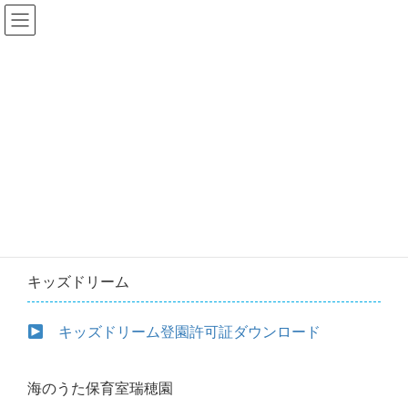
各種用紙
HOME
各種用紙
登園許可証
キッズドリーム
キッズドリーム登園許可証ダウンロード
海のうた保育室瑞穂園