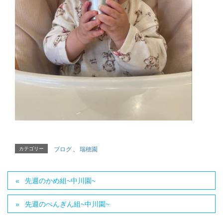
カテゴリー
ブログ
、
瑞穂園
先週のかめ組~中川園~
先週のぺんぎん組~中川園~