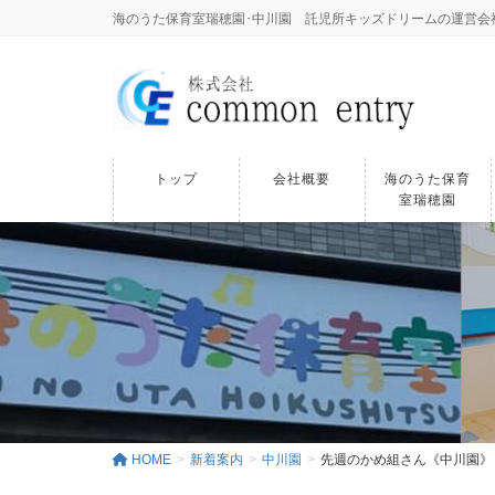
海のうた保育室瑞穂園･中川園 託児所キッズドリームの運営会社｜株式
トップ
会社概要
海のうた保育
室瑞穂園
HOME
新着案内
中川園
先週のかめ組さん《中川園》