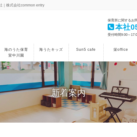
会社common entry
保育所に関するお
本社05
受付時間9:00～17:
海のうた保育
海うたキッズ
Sun5 cafe
栄office
室中川園
新着案内