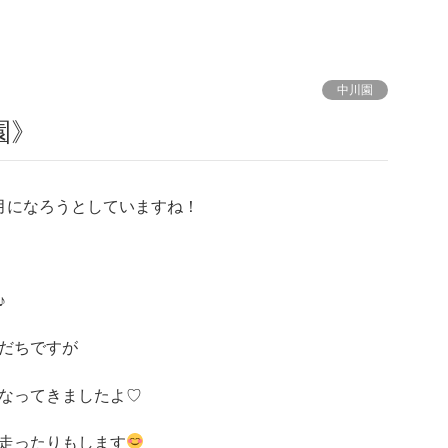
中川園
園》
月になろうとしていますね！
♪
だちですが
なってきましたよ♡
走ったりもします