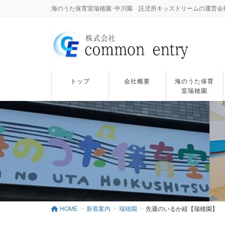
海のうた保育室瑞穂園･中川園 託児所キッズドリームの運営会社｜株式
トップ
会社概要
海のうた保育
室瑞穂園
HOME
新着案内
瑞穂園
先週のいるか組【瑞穂園】