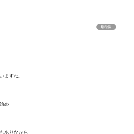
瑞穂園
】
いますね。
始め
もありながら