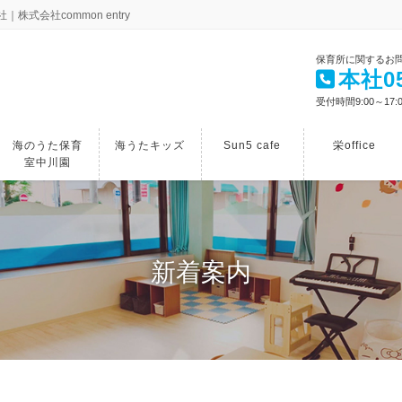
会社common entry
保育所に関するお
本社05
受付時間9:00～17:
海のうた保育
海うたキッズ
Sun5 cafe
栄office
室中川園
新着案内