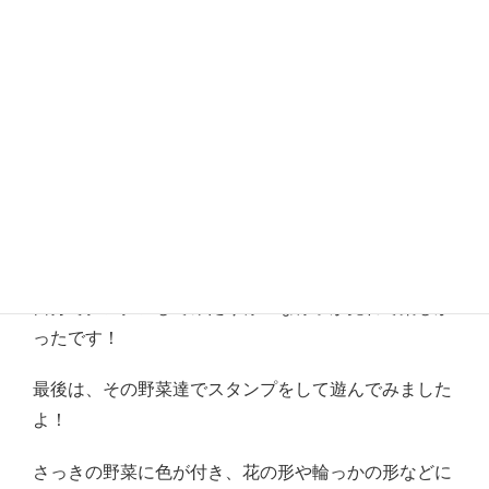
次は切った野菜を用意してみると…？
急に漂ってきた青い匂いに怪訝な顔をしてみたり、
自分でクンクンしてみたり様々な様子が見れて楽しか
ったです！
最後は、その野菜達でスタンプをして遊んでみました
よ！
さっきの野菜に色が付き、花の形や輪っかの形などに